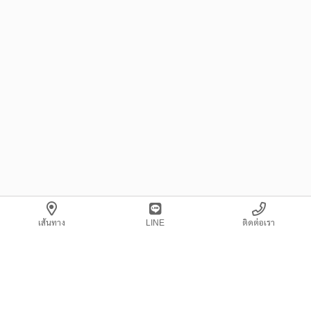
เส้นทาง
LINE
ติดต่อเรา
เจเอวาย เอ็นจิเนียริ่ง
JAY มีชื่อเสียงมายาวนานในการผลิตชิ้นงานตามความต้องการของ
ลูกค้า บริษัทประกอบไปด้วยบุคลากรที่มีความเชี่ยวชาญ เปี่ยมด้วย